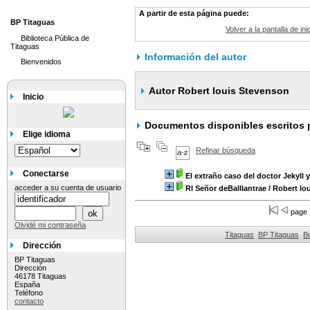
A partir de esta página puede:
BP Titaguas
Volver a la pantalla de ini
Biblioteca Pública de
Titaguas
Información del autor
Bienvenidos
Autor Robert louis Stevenson
Inicio
Documentos disponibles escritos p
Elige idioma
Refinar búsqueda
Conectarse
El extraño caso del doctor Jekyll 
acceder a su cuenta de usuario
Rl Señor deBalllantrae
/ Robert lo
page 
Olvidé mi contraseña
Titaguas
BP Titaguas
B
Dirección
BP Titaguas
Dirección
46178 Titaguas
España
Teléfono
contacto