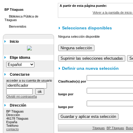
A partir de esta página puede:
BP Titaguas
Volver a la pantalla de inicio
Biblioteca Pública de
Titaguas
Bienvenidos
Selecciones disponibles
Ninguna selección disponible
Inicio
Elige idioma
Definir una nueva selección
Conectarse
acceder a su cuenta de usuario
Clasificado(s) por
luego por
Olvidé mi contraseña
Dirección
luego por
BP Titaguas
Dirección
46178 Titaguas
España
Teléfono
Titaguas
BP Titaguas
Busc
contacto