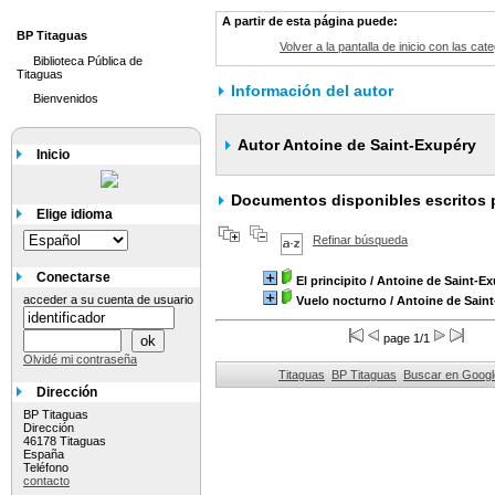
A partir de esta página puede:
BP Titaguas
Volver a la pantalla de inicio con las cate
Biblioteca Pública de
Titaguas
Información del autor
Bienvenidos
Autor Antoine de Saint-Exupéry
Inicio
Documentos disponibles escritos p
Elige idioma
Refinar búsqueda
Conectarse
El principito
/ Antoine de Saint-E
acceder a su cuenta de usuario
Vuelo nocturno
/ Antoine de Sain
page 1/1
Olvidé mi contraseña
Titaguas
BP Titaguas
Buscar en Googl
Dirección
BP Titaguas
Dirección
46178 Titaguas
España
Teléfono
contacto