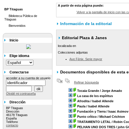
A partir de esta página puede:
BP Titaguas
Volver a la pantalla de inicio con las c
Biblioteca Pública de
Titaguas
Información de la editorial
Bienvenidos
Editorial Plaza & Janes
Inicio
localizada en
Colecciones adjuntas
Elige idioma
Ave Fénix. Serie mayor
Documentos disponibles de esta ed
Conectarse
acceder a su cuenta de usuario
Refinar búsqueda
Tocaia Grande
/ Jorge Amado
Olvidé mi contraseña
La casa de los espíritus
Afrodita
/ Isabel Allende
Dirección
Paula
/ Isabel Allende
BP Titaguas
Dirección
Fundación y Tierra
/ Isaac Asimov
46178 Titaguas
Punto crítico
/ Michael Crichton
España
Teléfono
TRATAMIENTO LETAL
/ Robin Co
contacto
PELHAN UNO DOS TRES
/ john 