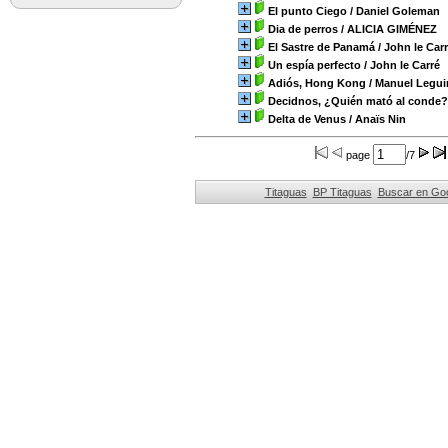
El punto Ciego
/ Daniel Goleman
Dia de perros
/ ALICIA GIMÉNEZ
El Sastre de Panamá
/ John le Car
Un espía perfecto
/ John le Carré
Adiós, Hong Kong
/ Manuel Legu
Decidnos, ¿Quién mató al conde?
Delta de Venus
/ Anaïs Nin
page
/7
Titaguas
BP Titaguas
Buscar en Go