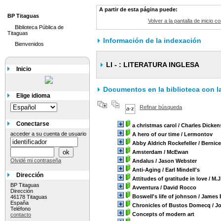
A partir de esta página puede:
BP Titaguas
Volver a la pantalla de inicio c
Biblioteca Pública de
Titaguas
Información de la indexación
Bienvenidos
LI - : LITERATURA INGLESA
Inicio
Documentos en la biblioteca con la 
Elige idioma
Refinar búsqueda
Conectarse
a christmas carol
/ Charles Dicken
acceder a su cuenta de usuario
A hero of our time
/ Lermontov
Abby Aldrich Rockefeller
/ Bernice
Amsterdam
/ McEwan
Olvidé mi contraseña
Andalus
/ Jason Webster
Anti-Aging
/ Earl Mindell's
Dirección
Attitudes of gratitude in love
/ M.J
BP Titaguas
Avventura
/ David Rocco
Dirección
Boswell's life of johnson
/ James 
46178 Titaguas
España
Chronicles of Bustos Domecq
/ J
Teléfono
Concepts of modern art
contacto