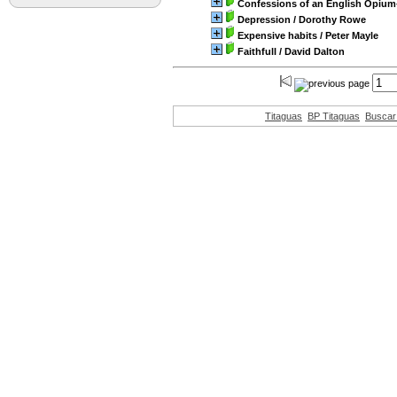
Confessions of an English Opium
Depression
/ Dorothy Rowe
Expensive habits
/ Peter Mayle
Faithfull
/ David Dalton
page
Titaguas
BP Titaguas
Buscar