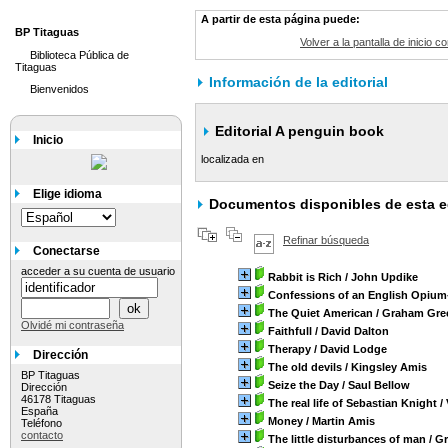
A partir de esta página puede:
BP Titaguas
Volver a la pantalla de inicio c
Biblioteca Pública de
Titaguas
Información de la editorial
Bienvenidos
Editorial A penguin book
Inicio
localizada en
Elige idioma
Documentos disponibles de esta ed
Refinar búsqueda
Conectarse
acceder a su cuenta de usuario
Rabbit is Rich
/ John Updike
Confessions of an English Opium
The Quiet American
/ Graham Gre
Olvidé mi contraseña
Faithfull
/ David Dalton
Therapy
/ David Lodge
Dirección
The old devils
/ Kingsley Amis
BP Titaguas
Seize the Day
/ Saul Bellow
Dirección
46178 Titaguas
The real life of Sebastian Knight
/
España
Money
/ Martin Amis
Teléfono
contacto
The little disturbances of man
/ Gr