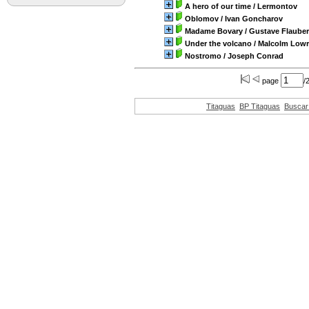
A hero of our time
/ Lermontov
Oblomov
/ Ivan Goncharov
Madame Bovary
/ Gustave Flauber
Under the volcano
/ Malcolm Low
Nostromo
/ Joseph Conrad
page
/
Titaguas
BP Titaguas
Buscar